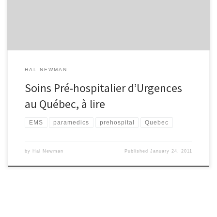
externe (hors-hôpital) se doit d’être revu par des gens qui sont
dédié aux […]
HAL NEWMAN
Soins Pré-hospitalier d’Urgences
au Québec, à lire
EMS
paramedics
prehospital
Quebec
by
Hal Newman
Published
January 24, 2011